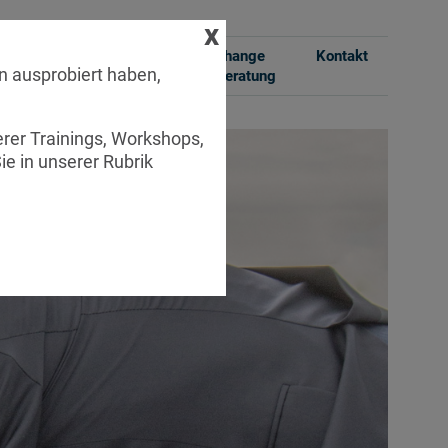
x
st Practices
Systemische Change
Kontakt
n ausprobiert haben,
Management Beratung
erer Trainings, Workshops,
e in unserer Rubrik