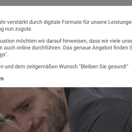
temischer Business Coach(BC)®
Systemisches
Be
hr verstärkt durch digitale Formate für unsere Leistunge
 Premium-Ausbildung
Coaching & Training
g nun zugute.
tuation möchten wir darauf hinweisen, dass wir viele uns
 auch online durchführen. Das genaue Angebot finden Si
gs".
en und dem zeitgemäßen Wunsch "Bleiben Sie gesund!"
am