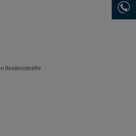
KONTA
AUFNE
n Resilienzkräfte